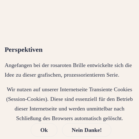
Perspektiven
Angefangen bei der rosaroten Brille entwickelte sich die
Idee zu dieser grafischen, prozessorientieren Serie.
Wir nutzen auf unserer Internetseite Transiente Cookies
Jede Perspektive ist ein Unikat, bestehend aus
(Session-Cookies). Diese sind essenziell für den Betrieb
verschiedenen, Überlagerungen von Brillenglasformen.
dieser Internetseite und werden unmittelbar nach
Es ist ein stetig wachsendes Projekt, angefangen im
Schließung des Browsers automatisch gelöscht.
Winter 2023.
Ok
Nein Danke!