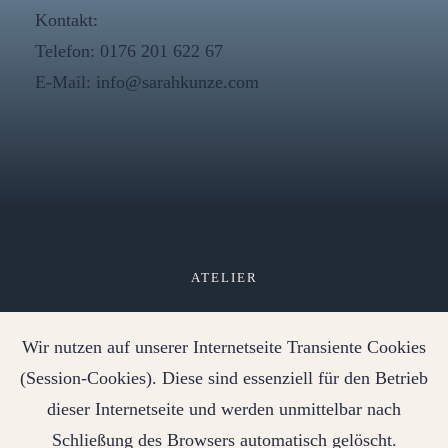
Kontakt:
Telefon: 0176 201 622 67
E-Mail:
info@sarahkunze.com
ATELIER
KONTAKT
Wir nutzen auf unserer Internetseite Transiente Cookies
IMPRESSUM
(Session-Cookies). Diese sind essenziell für den Betrieb
dieser Internetseite und werden unmittelbar nach
DATENSCHUTZ
Schließung des Browsers automatisch gelöscht.